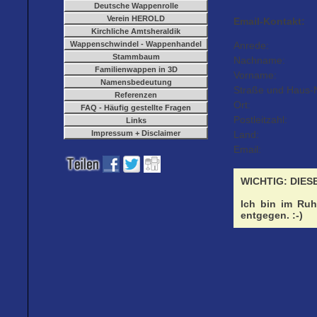
Deutsche Wappenrolle
Verein HEROLD
Email-Kontakt:
Kirchliche Amtsheraldik
Wappenschwindel - Wappenhandel
Anrede:
Stammbaum
Nachname:
Familienwappen in 3D
Vorname:
Namensbedeutung
Straße und Haus-N
Referenzen
Ort:
FAQ - Häufig gestellte Fragen
Postleitzahl:
Links
Impressum + Disclaimer
Land:
Email:
WICHTIG: DIES
Ich bin im Ruh
entgegen. :-)