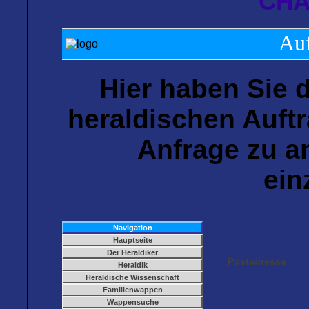
CHA
Auf
Hier haben Sie d
heraldischen Auftr
Anfrage zu 
ein
Navigation
Hauptseite
Der Heraldiker
Postadresse
Heraldik
Heraldische Wissenschaft
Familienwappen
Wappensuche