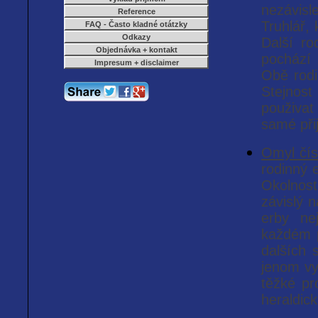
nezávisl
Reference
Truhlář,
FAQ - Často kladné otátzky
Odkazy
Další ro
Objednávka + kontakt
pochází 
Impresum + disclaimer
Obě rodi
Stejnos
použivat
samé při
Omyl čís
rodinný 
Okolnosti
závislý n
erby ne
každém p
dalších s
jenom vy
těžké pr
heraldic