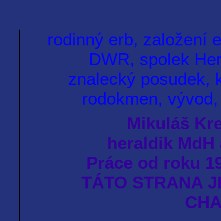
rodinný erb, založení e
DWR, spolek Hero
znalecký posudek, k
rodokmen, vývod, 
Mikuláš Kre
heraldik MdH 
Práce od roku 19
TÁTO STRANA J
CHA