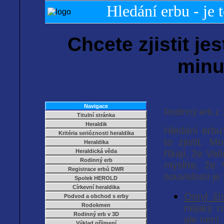
Hledání erbu - je
Chcete zjistit je
minu
Navigace
Rodinný erb z 1
Titulní stránka
Heraldik
Hledání erbu
Kritéria serióznosti heraldika
to zjistit. M
Heraldika
Heraldická věda
říkají, že Va
Rodinný erb
myslíte, že 
Registrace erbů DWR
souvislosti j
Spolek HEROLD
Církevní heraldika
Omyl čí
Podvod a obchod s erby
Rodokmen
nějaký r
Rodinný erb v 3D
ale není
Výklad příjmení