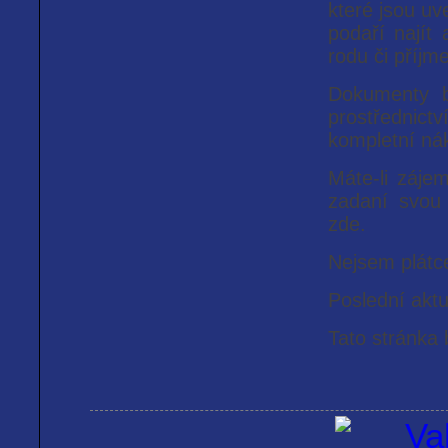
které jsou uv
podaří najít
rodu či příjm
Dokumenty b
prostřednict
kompletní nák
Máte-li záje
zadaní svo
zde.
Nejsem plát
Poslední akt
Tato stránka 