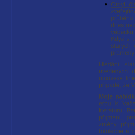
Omyl čí
zveřejňo
průběhu 
dnes nez
vědecká 
Když s t
starých 
prameny
Hledání sta
uvedených d
otcovské lin
případě, že V
Moje nabídk
erbu k Vaše
literaturu. B
příjmení, pr
změny příjm
fotokopie a 